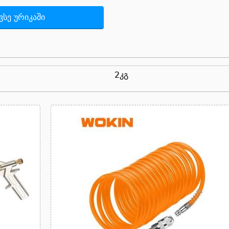
სე ურიკაში
2კგ