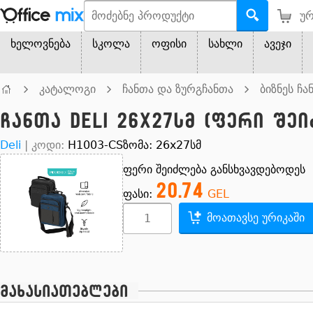
ურ
ხელოვნება
სკოლა
ოფისი
სახლი
ავეჯი
კატალოგი
ჩანთა და ზურგჩანთა
ბიზნეს ჩა
ჩანთა Deli 26x27სმ (ფერი შე
Deli
|
კოდი:
H1003-CS
ზომა: 26x27სმ
ფერი შეიძლება განსხვავდებოდეს
20.74
ფასი:
GEL
მოათავსე ურიკაში
მახასიათებლები