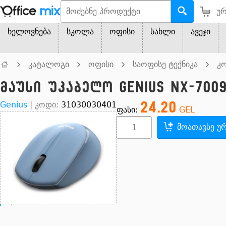
ურ
ხელოვნება
სკოლა
ოფისი
სახლი
ავეჯი
კატალოგი
ოფისი
საოფისე ტექნიკა
კო
მაუსი უკაბელო Genius NX-700
24.20
Genius
|
კოდი:
31030030401
ფასი:
GEL
მოათავსე ურ