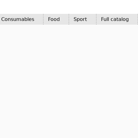
d Consumables
Food
Sport
Full catalog