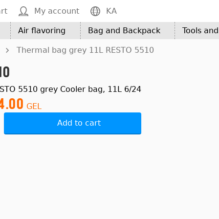
rt
My account
KA
Air flavoring
Bag and Backpack
Tools an
Thermal bag grey 11L RESTO 5510
10
STO 5510 grey Cooler bag, 11L 6/24
4.00
GEL
Add to cart