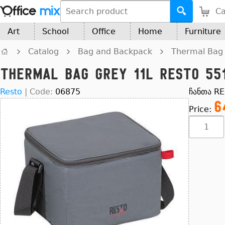
Ca
Art
School
Office
Home
Furniture
Catalog
Bag and Backpack
Thermal Bag
Thermal bag grey 11L RESTO 55
Resto
|
Code:
06875
ჩანთა RE
6
Price: