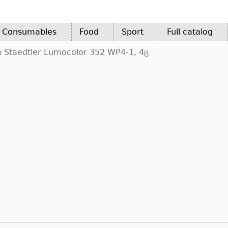
d Consumables
Food
Sport
Full catalog
 Staedtler Lumocolor 352 WP4-1, 4ც