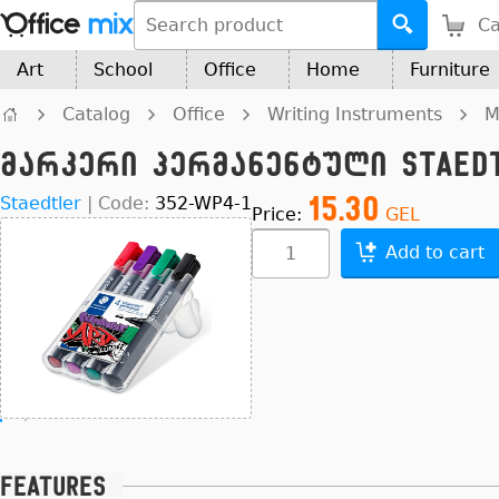
Ca
Art
School
Office
Home
Furniture
Catalog
Office
Writing Instruments
M
მარკერი პერმანენტული Staedtl
15.30
Staedtler
|
Code:
352-WP4-1
Price:
GEL
Add to cart
Features