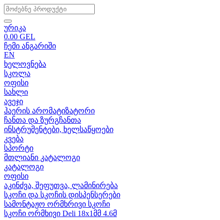
ურიკა
0.00
GEL
ჩემი ანგარიში
EN
ხელოვნება
სკოლა
ოფისი
სახლი
ავეჯი
ჰაერის არომატიზატორი
ჩანთა და ზურგჩანთა
ინსტრუმენტები, ხელსაწყოები
კვება
სპორტი
მთლიანი კატალოგი
კატალოგი
ოფისი
აკინძვა, შეფუთვა, ლამინირება
სკოჩი და სკოჩის დისპენსერები
სამონტაჟო ორმხრივი სკოჩი
სკოჩი ორმხივი Deli 18x1მმ 4.6მ