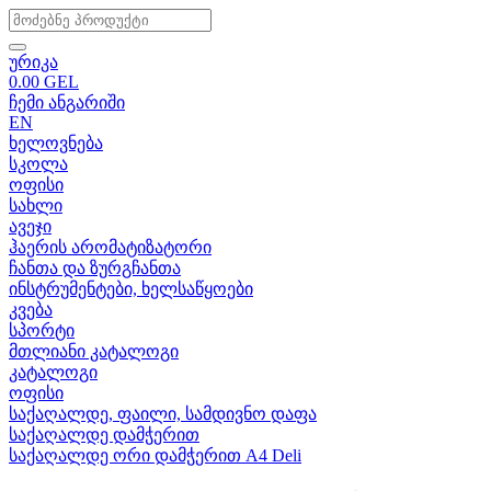
ურიკა
0.00
GEL
ჩემი ანგარიში
EN
ხელოვნება
სკოლა
ოფისი
სახლი
ავეჯი
ჰაერის არომატიზატორი
ჩანთა და ზურგჩანთა
ინსტრუმენტები, ხელსაწყოები
კვება
სპორტი
მთლიანი კატალოგი
კატალოგი
ოფისი
საქაღალდე, ფაილი, სამდივნო დაფა
საქაღალდე დამჭერით
საქაღალდე ორი დამჭერით A4 Deli