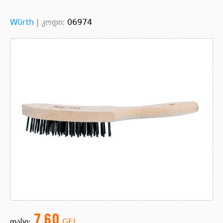
Würth
|
კოდი:
06974
7.60
ფასი:
GEL