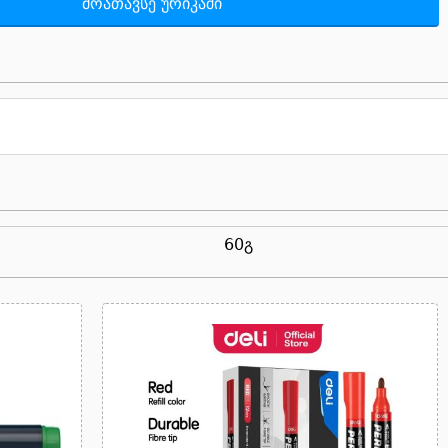
მოათავსე ურიკაში
60გ