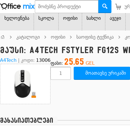
ურ
ხელოვნება
სკოლა
ოფისი
სახლი
ავეჯი
კატალოგი
ოფისი
საოფისე ტექნიკა
კო
მაუსი: A4tech Fstyler FG12S W
25.65
A4Tech
|
კოდი:
13006
ფასი:
GEL
მოათავსე ურიკაში
მახასიათებლები