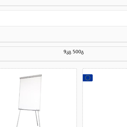
9კგ 500გ