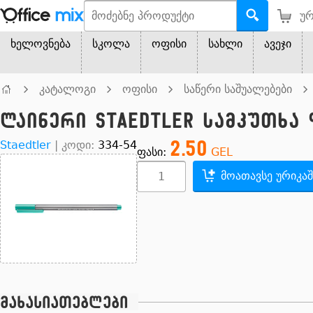
ურ
ხელოვნება
სკოლა
ოფისი
სახლი
ავეჯი
კატალოგი
ოფისი
საწერი საშუალებები
ლაინერი Staedtler სამკუთხა ფ
2.50
Staedtler
|
კოდი:
334-54
ფასი:
GEL
მოათავსე ურიკაშ
მახასიათებლები