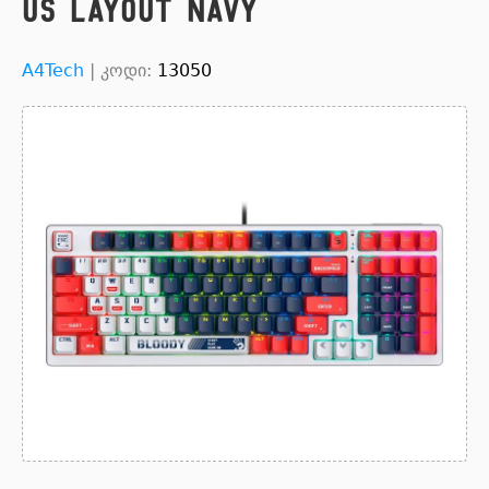
US Layout Navy
A4Tech
|
კოდი:
13050