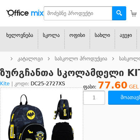
ხელოვნება
სკოლა
ოფისი
სახლი
ავეჯი
კატალოგი
სასკოლო პროდუქცია
სასკოლ
ზურგჩანთა სკოლამდელი KI
77.60
Kite
|
კოდი:
DC25-2727XS
ფასი:
GEL
მოათავს