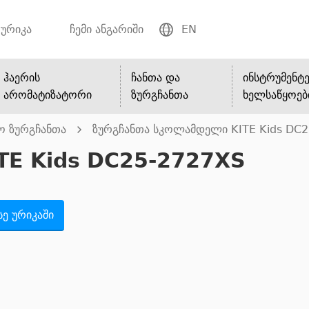
ურიკა
ჩემი ანგარიში
EN
ჰაერის
ჩანთა და
ინსტრუმენტე
არომატიზატორი
ზურგჩანთა
ხელსაწყოებ
ო ზურგჩანთა
ზურგჩანთა სკოლამდელი KITE Kids DC
TE Kids DC25-2727XS
ე ურიკაში