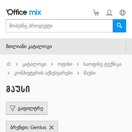
მთლიანი კატალოგი
კატალოგი
ოფისი
საოფისე ტექნიკა
კომპიუტერის აქსესუარები
მაუსი
მაუსი
გაფილტრე
ბრენდი: Genius