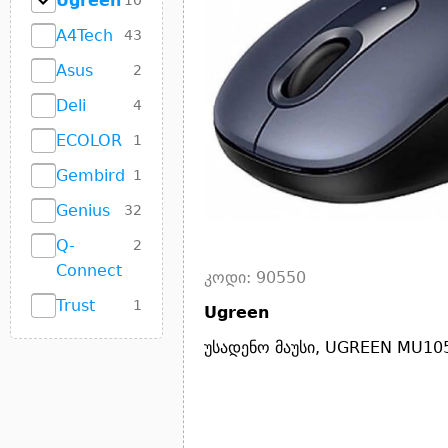
Ugreen
10
A4Tech
43
Asus
2
Deli
4
ECOLOR
1
Gembird
1
Genius
32
Q-
2
Connect
კოდი: 90550
Trust
1
Ugreen
უსადენო მაუსი, UGREEN MU105