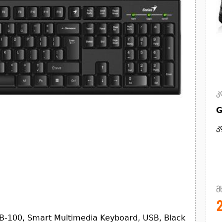
კ
G
კ
მ
-100, Smart Multimedia Keyboard, USB, Black