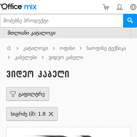
მთლიანი კატალოგი
კატალოგი
ოფისი
საოფისე ტექნიკა
კაბელები
ვიდეო კაბელი
ვიდეო კაბელი
გაფილტრე
სიგრძე (მ): 1.8