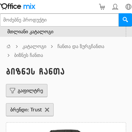
მთლიანი კატალოგი
კატალოგი
ჩანთა და ზურგჩანთა
ბიზნეს ჩანთა
ბიზნეს ჩანთა
გაფილტრე
ბრენდი: Trust