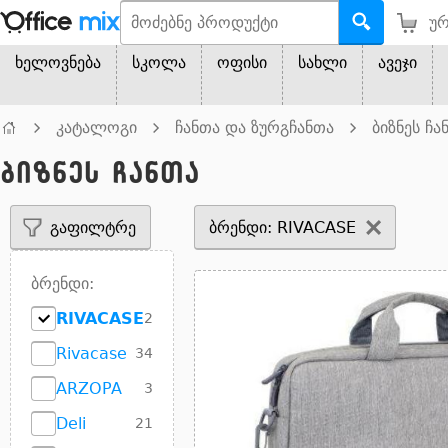
ურ
ხელოვნება
სკოლა
ოფისი
სახლი
ავეჯი
კატალოგი
ჩანთა და ზურგჩანთა
ბიზნეს ჩა
ბიზნეს ჩანთა
გაფილტრე
ბრენდი: RIVACASE
ბრენდი:
RIVACASE
2
Rivacase
34
ARZOPA
3
Deli
21